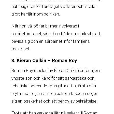
hållit sig utanför företagets affärer och istället
gjort karriär inom politiken.
När hon väl börjar bli mer involverad i
familjeföretaget, visar hon både en stark vilja att
bevisa sig och en sårbarhet inför familjens
maktspel.
3. Kieran Culkin – Roman Roy
Roman Roy (spelad av Kieran Culkin) är familjens
yngste son och känd för sitt sarkastiska och
rebelliska beteende. Han gillar att skämta och
bryta mot reglerna, men bakom fasaden döljer
sig en osäkerhet och ett behov av bekräftelse.
Trots att han verkar ta lätt på saker, vill Roman