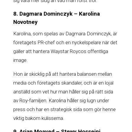
sig vara mer slug än vad man först tror.
8. Dagmara Dominczyk – Karolina
Novotney
Karolina, som spelas av Dagmara Dominczyk, är
företagets PR-chef och en nyckelspelare när det
gäller att hantera Waystar Roycos offentliga
image.
Hon är skicklig på att hantera balansen mellan
media och företagets skandaler, och är en lojal
anställd som vet hur man håller sig på rätt sida
av Roy-familjen. Karolina håller sig lugn under
press och har en strategisk sida som gör henne
viktig bakom kulisserna.
9. Arian Moayed – Stewy Hosseini